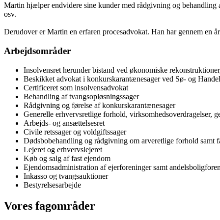
Martin hjælper endvidere sine kunder med rådgivning og behandling af
osv.
Derudover er Martin en erfaren procesadvokat. Han har gennem en årræk
Arbejdsområder
Insolvensret herunder bistand ved økonomiske rekonstruktioner
Beskikket advokat i konkurskarantænesager ved Sø- og Handel
Certificeret som insolvensadvokat
Behandling af tvangsopløsningssager
Rådgivning og førelse af konkurskarantænesager
Generelle erhvervsretlige forhold, virksomhedsoverdragelser, ge
Arbejds- og ansættelsesret
Civile retssager og voldgiftssager
Dødsbobehandling og rådgivning om arveretlige forhold samt fa
Lejeret og erhvervslejeret
Køb og salg af fast ejendom
Ejendomsadministration af ejerforeninger samt andelsboligfore
Inkasso og tvangsauktioner
Bestyrelsesarbejde
Vores fagområder