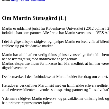
Om Martin Stensgård (L)
Martin er uddannet jurist fra Københavns Universitet i 2012 og har i 2
indtrådte han som partner. Alle årene har Martin været ansat i VES A
I det daglige arbejde rådgiver og hjælper Martin en bred vifte af klien
etablere sig på det danske marked.
Martin har altid haft en særlig fokus på insolvensretlige forhold – h
har beskæftiget sig med inddrivelse af pengekrav.
Martins ekspertise inden for inkasso har bl.a. medført, at han har været
tilgodehavender.
Det bemærkes i den forbindelse, at Martin holder foredrag om emnet
Herudover beskæftiger Martin sig med en lang række erhvervsretlige f
antal erhvervsklienter anvendes som sparringspartner og ”husadvokat
Ydermere rådgiver Martin erhvervs- og privatklienter omkring køb og 
han primært repræsenterer køber.