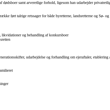
 dødsboer samt arveretlige forhold, ligesom han udarbejder privatretl
ke ført talrige retssager for både byretterne, landsretterne og Sø- og
, likvidationer og behandling af konkursboer
sretten
nerationsskifter, udarbejdelse og forhandling om ejeraftaler, etablerin
milieret
ninger