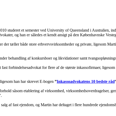
010 studeret et semester ved University of Queensland i Australien, ind
dvokater, og han er således et kendt ansigt på den Københavnske Vesteg
ter der tæller både store erhvervsvirksomheder og private, ligesom Marti
erunder behandling af konkursboer og likvidationer samt tvangsopløsning
 fast forbindelsesadvokat for flere af de største inkassofirmaer, ligesom 
, ligesom han har skrevet E-bogen
”
Inkassoadvokatens 10 bedste råd
orhold såsom etablering af virksomhed, virksomhedsoverdragelser, gener
”.
salg af fast ejendom, og Martin har deltaget i flere hundrede ejendoms