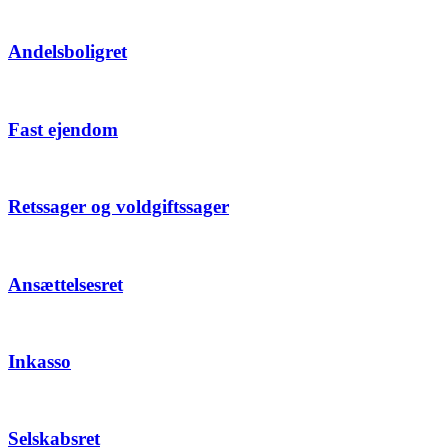
Andelsboligret
Fast ejendom
Retssager og voldgiftssager
Ansættelsesret
Inkasso
Selskabsret