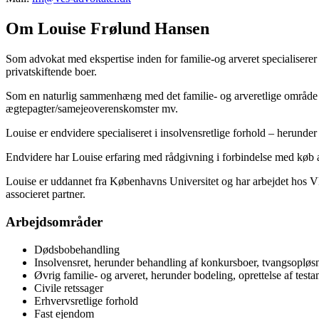
Om Louise Frølund Hansen
Som advokat med ekspertise inden for familie-og arveret specialisere
privatskiftende boer.
Som en naturlig sammenhæng med det familie- og arveretlige område b
ægtepagter/samejeoverenskomster mv.
Louise er endvidere specialiseret i insolvensretlige forhold – herunde
Endvidere har Louise erfaring med rådgivning i forbindelse med køb af
Louise er uddannet fra Københavns Universitet og har arbejdet hos 
associeret partner.
Arbejdsområder
Dødsbobehandling
Insolvensret, herunder behandling af konkursboer, tvangsopløsn
Øvrig familie- og arveret, herunder bodeling, oprettelse af test
Civile retssager
Erhvervsretlige forhold
Fast ejendom