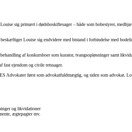
r Louise sig primært i dødsboskiftesager – både som bobestyrer, medhj
eskæftiger Louise sig endvidere med bistand i forbindelse med bodelin
r behandling af konkursboer som kurator, tvangsopløsninger samt likvida
 fast ejendom og civile retssager.
VES Advokater først som advokatfuldmægtig, og siden som advokat. Lou
inger og likvidationer
amente, ægtepagter mv.