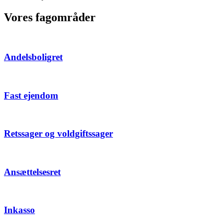
Vores fagområder
Andelsboligret
Fast ejendom
Retssager og voldgiftssager
Ansættelsesret
Inkasso